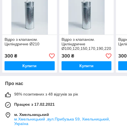
Відро з клапаном.
Відро з клапаном.
Відр
Циліндричне Ø210
Циліндричне
Цилі
Ø100,120,150,170,190,220
300
300
300
₴
₴
Купити
Купити
Про нас
98% позитивних з 48 відгуків за рік
Працює з 17.02.2021
м. Хмельницький
м.Хмельницький ,вул.Прибузька 59, Хмельницький,
Україна