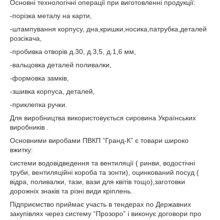
Основні технологічні операції при виготовленні продукції:
-порізка металу на карти,
-штампування корпусу, дна,кришки,носика,патрубка,деталей
розсікача,
-пробивка отворів д.30, д.3,5, д.1,6 мм,
-вальцовка деталей поливалки,
-формовка замків,
-зшивка корпуса, деталей,
-приклепка ручки.
Для виробництва використовується сировина Українських
виробників .
Основними виробами ПВКП ”Гранд-К” є товари широко
вжитку:
системи водовідведення та вентиляції ( ринви, водостічні
труби, вентиляційні короба та зонти), оцинкований посуд (
відра, поливалки, тази, вази для квітів тощо),заготовки
дорожніх знаків та різні види кріплень.
Підприємство приймає участь в тендерах по Державних
закупівлях через систему “Прозоро” і виконує договори про