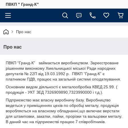
ПВКП " Гранд-К"
Про нас
Про нас
ПВКП “Гранд-К” займається виробництвом. Зареєстроване
рішенням виконкому Хмельницької міської Ради народних
депутатів № 22П від 19.03.1992 р. ПВКП “Гранд-К” є
платником ПДВ, працює на загальній системі оподаткування.
Основним видом діяльності є металообробка КВЕД 25.99. (
продукція - УКТ ЗЕД 7326909890,7323990000 і т.д.).
Підприємство має власну виробничу базу. Виробництво
ведеться у приміщеннях цехів по обробці металу, продукція
воробляється на власному обладнанні,що включає верстати
для штамповки, закатки, пайки, прорізки та вальцовки металу.
В даний час на підприємстві працює 7 співробітників.