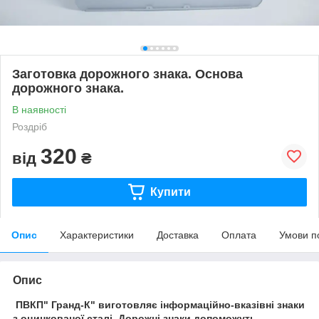
Заготовка дорожного знака. Основа
дорожного знака.
В наявності
Роздріб
320
від
₴
Купити
Опис
Характеристики
Доставка
Оплата
Умови п
Опис
ПВКП" Гранд-К"
виготовляє інформаційно-вказівні знаки
з оцинкованої сталі. Дорожні знаки допоможуть