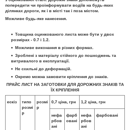
попередити чи проінформувати водіїв на будь-яких
ділянках дороги, як і в місті так і поза містом.
Можливе будь-яке нанесення.
Товщина оцинкованого листа може бути у двох
розмірах - 0.7 і 1.2.
Можливе виконання в різних формах.
Зроблені з матеріалу стійкого до пошкоджень та
витривалого в експлуатації.
Не схильні до деформацій.
Окремо можна замовити кріплення до знаків.
ПРАЙС ЛИСТ НА ЗАГОТОВКИ ДЛЯ ДОРОЖНИХ ЗНАКІВ ТА
ЇХ КРІПЛЕННЯ
ескіз
типо
розмі
0,7 ціна, грн
1,2 ціна, грн
розмі
р
р
нефа
фарб
нефа
фарбовані
рбов
овані
рбов
ані
ані