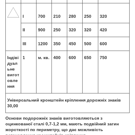
І
700
210
280
250
320
ІІ
900
250
320
320
420
ІІІ
1200
350
450
500
600
Індіві
1
м. кв.
400
600
650
750
дуал
ьне
вигот
овле
ння
Універсальний кронштейн кріплення дорожніх знаків
30,00
Основи подорожніх знаків виготовляються з
оцинкованої сталі 0,7-1,2 мм, мають подвійний загин
жорсткості по периметру, що дає можливість