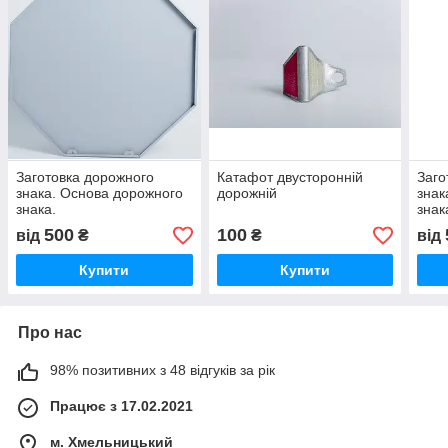
Заготовка дорожного
Катафот двусторонній
Заго
знака. Основа дорожного
дорожній
знак
знака.
знак
500
100
від
₴
₴
від
Купити
Купити
Про нас
98% позитивних з 48 відгуків за рік
Працює з 17.02.2021
м. Хмельницький